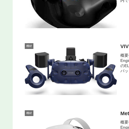
内で
VIV
機材
概要
En
のE
パッ
Met
機材
概要
En