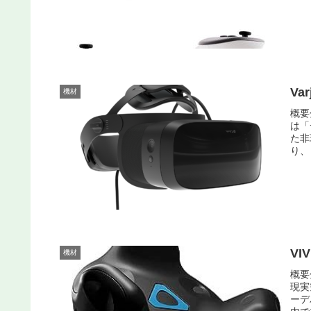
Var
機材
概要
は「
た非
り、
VIV
機材
概要
現実
ーデ