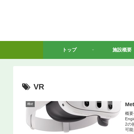
トップ
施設概要
VR
Met
機材
概要
En
2の
可能