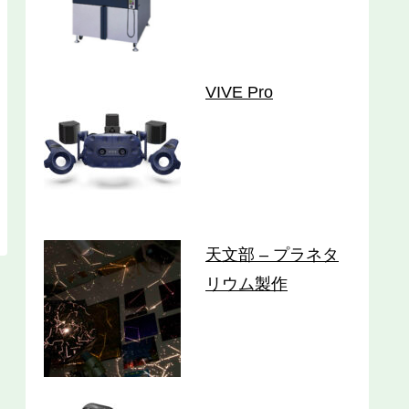
VIVE Pro
天文部 – プラネタ
リウム製作